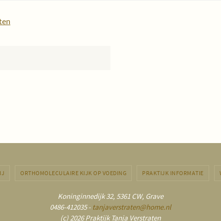
ten
IJ
ORTHOMOLECULAIRE KIJK OP VOEDING
PRAKTIJK INFORMATIE
Koninginnedijk 32, 5361 CW, Grave
0486-412035 -
tanjaverstraten@home.nl
(c) 2026 Praktijk Tanja Verstraten