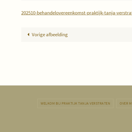
202510-behandelovereenkomst-praktijk-tanja-verstra
Vorige afbeelding
WELKOM BIJ PRAKTIJK TANJA VERSTRATEN
OVER M