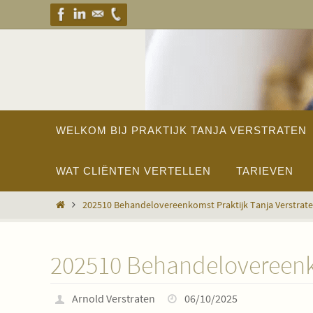
Ga
naar
de
inhoud
Ga
WELKOM BIJ PRAKTIJK TANJA VERSTRATEN
naar
de
inhoud
WAT CLIËNTEN VERTELLEN
TARIEVEN
Home
202510 Behandelovereenkomst Praktijk Tanja Verstrat
202510 Behandelovereenko
Arnold Verstraten
06/10/2025